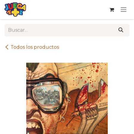
Ir al contenido
Todos los productos