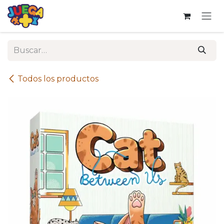
Ir al contenido
Todos los productos