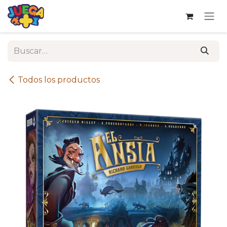
Ir al contenido
Todos los productos