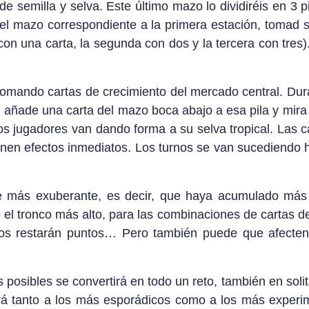
e semilla y selva. Este último mazo lo dividiréis en 3 
Del mazo correspondiente a la primera estación, tomad s
on una carta, la segunda con dos y la tercera con tres
tomando cartas de crecimiento del mercado central. Dura
 añade una carta del mazo boca abajo a esa pila y mira l
los jugadores van dando forma a su selva tropical. Las c
ienen efectos inmediatos. Los turnos se van sucediendo
e más exuberante, es decir, que haya acumulado más p
el tronco más alto, para las combinaciones de cartas de 
os restarán puntos… Pero también puede que afecten a
osibles se convertirá en todo un reto, también en solita
ará tanto a los más esporádicos como a los más exper