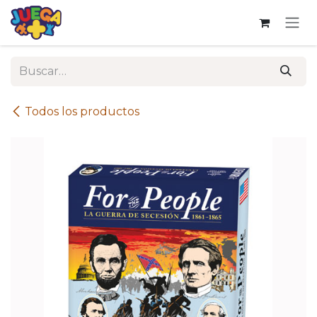
Ir al contenido
Todos los productos