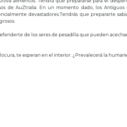
ultiva alimentos. Tendrá que prepararse para el despe
sos de AuZtralia. En un momento dado, los Antiguos s
encialmente devastadores.Tendrás que prepararte sabi
grosos.
y defenderte de los seres de pesadilla que pueden acech
a locura, te esperan en el interior. ¿Prevalecerá la huma