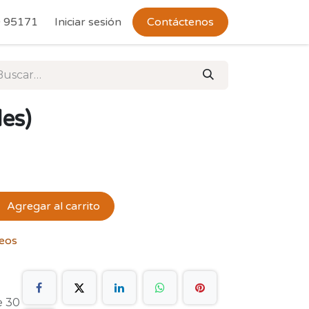
 Devoluciones
 95171
Iniciar sesión
Contáctenos
les)
Agregar al carrito
seos
e 30