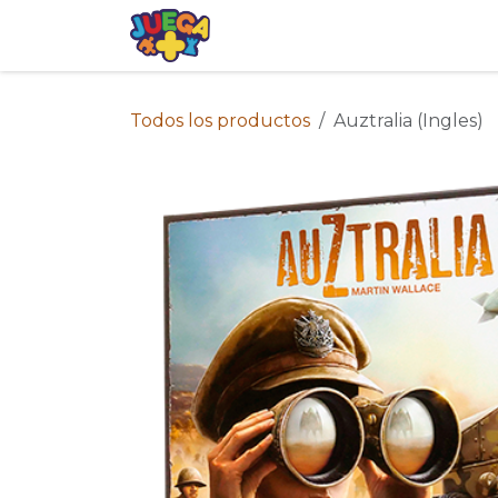
Ir al contenido
Tienda
Eventos
Blog
Avis
Todos los productos
Auztralia (Ingles)