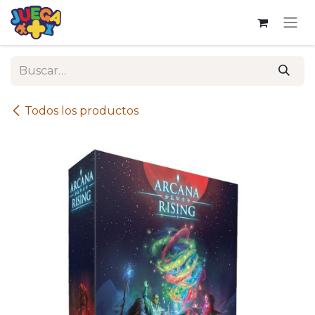
Ir al contenido
Todos los productos