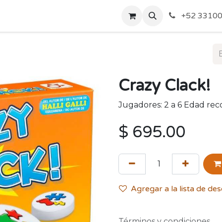
o de Privacidad
Acerca de Nosotros
Politicas de Envío y
+52 33100
Crazy Clack!
Jugadores: 2 a 6 Edad re
$
695.00
Agregar a la lista de de
Términos y condiciones