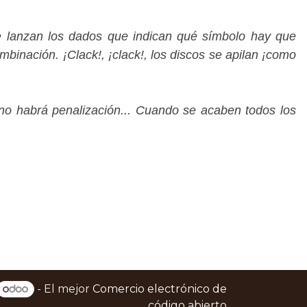
e lanzan los dados que indican qué símbolo hay que
binación. ¡Clack!, ¡clack!, los discos se apilan ¡como
i no habrá penalización... Cuando se acaben todos los
- El mejor
Comercio electrónico de
código abierto