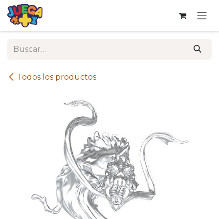
Ir al contenido
Todos los productos