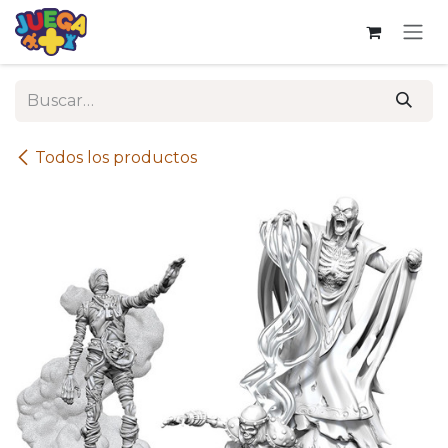
Ir al contenido
Todos los productos