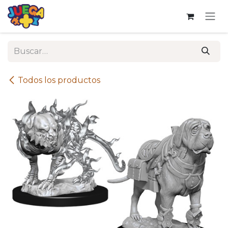
Ir al contenido
Todos los productos