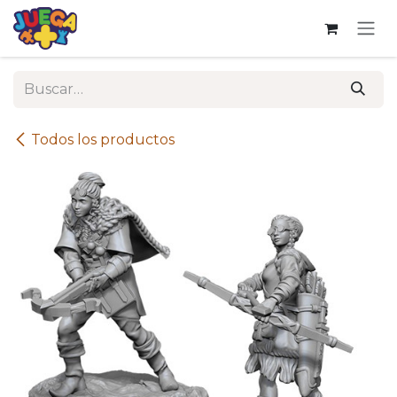
Ir al contenido
Todos los productos