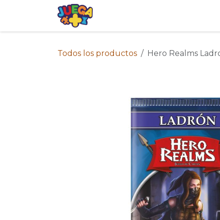
Ir al contenido
Tienda
Eventos
Blog
Avis
Todos los productos
Hero Realms Ladr