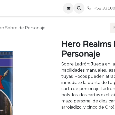
o de Privacidad
Acerca de Nosotros
Politicas de Envío y
+52 33100
on Sobre de Personaje
Hero Realms 
Personaje
Sobre Ladrón: Juega en la
habilidades manuales, las
tuyas. Pocos pueden atrapa
inmediato la punta de tu p
carta de personaje Ladrón,
bolsillos, dos cartas excl
mazo personal de diez cart
arrojadizo, y cinco de Oro)