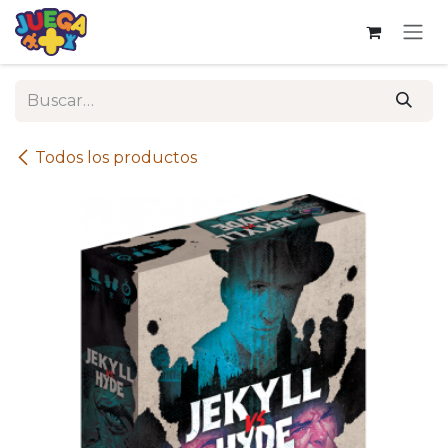
Ir al contenido
Todos los productos