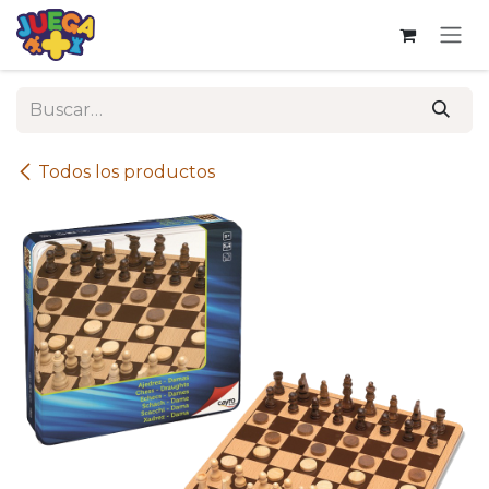
Ir al contenido
Todos los productos