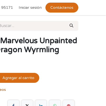
 Devoluciones
 95171
Iniciar sesión
Contáctenos
 Marvelous Unpainted
 Dragon Wyrmling
Agregar al carrito
seos