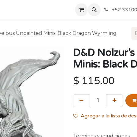
o de Privacidad
Acerca de Nosotros
Politicas de Envío y
+52 33100
elous Unpainted Minis: Black Dragon Wyrmling
D&D Nolzur’s
Minis: Black
$
115.00
Agregar a la lista de de
Términos y condiciones