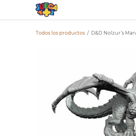
Ir al contenido
Tienda
Eventos
Blog
Avis
Todos los productos
D&D Nolzur’s Marv