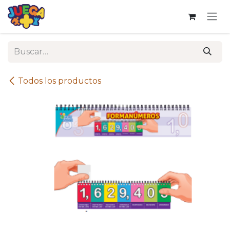
Ir al contenido
Todos los productos