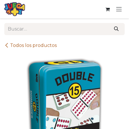
Ir al contenido
Todos los productos