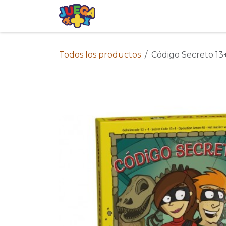
Ir al contenido
Tienda
Eventos
Blog
Avis
Todos los productos
Código Secreto 13