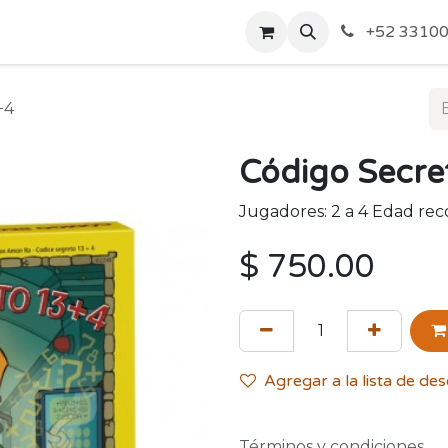
o de Privacidad
Acerca de Nosotros
Politicas de Envío y
+52 33100
+4
Código Secre
Jugadores: 2 a 4 Edad re
$
750.00
Agregar a la lista de de
Términos y condiciones