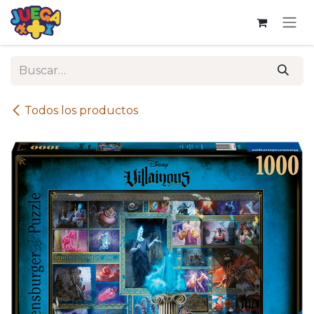
Ir al contenido
Todos los productos