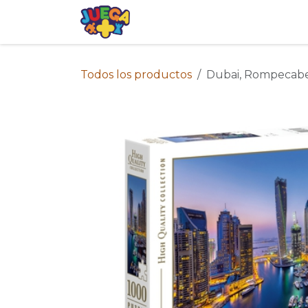
Ir al contenido
Tienda
Eventos
Blog
Avis
Todos los productos
Dubai, Rompecabez