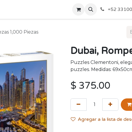
o de Privacidad
Acerca de Nosotros
Politicas de Envío y
+52 33100
as 1,000 Piezas
Dubai, Rompe
Puzzles Clementoni, elegan
puzzles. Medidas: 69x50c
$
375.00
Agregar a la lista de de