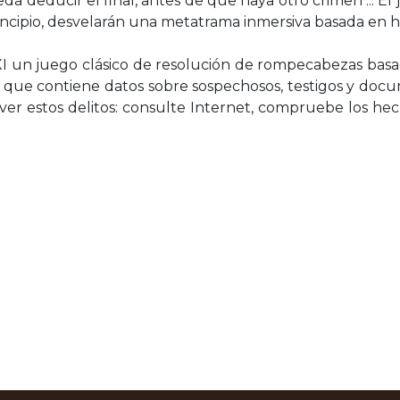
eda deducir el final, antes de que haya otro crimen ... E
cipio, desvelarán una metatrama inmersiva basada en hec
I un juego clásico de resolución de rompecabezas basad
que contiene datos sobre sospechosos, testigos y docume
solver estos delitos: consulte Internet, compruebe los 