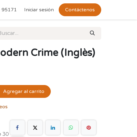
 Devoluciones
 95171
Iniciar sesión
Contáctenos
odern Crime (Inglès)
Agregar al carrito
seos
e 30