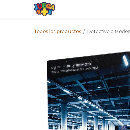
Ir al contenido
Tienda
Eventos
Blog
Avis
Todos los productos
Detective a Moder