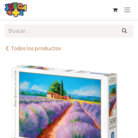
Ir al contenido
Todos los productos