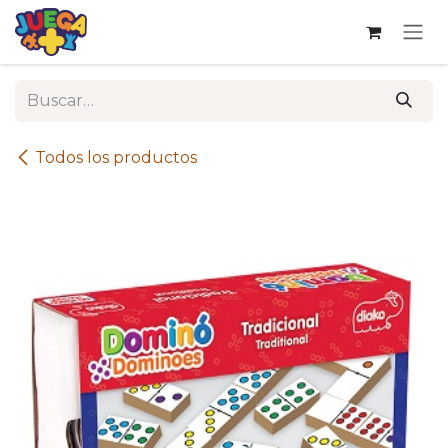
Ir al contenido
Todos los productos