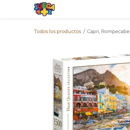
Ir al contenido
Tienda
Eventos
Blog
Avis
Todos los productos
Capri, Rompecabez