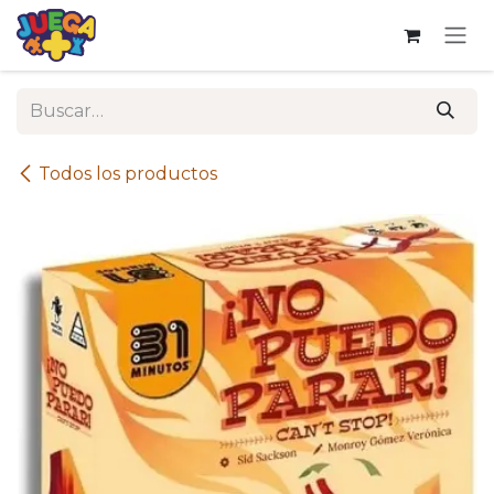
Ir al contenido
Todos los productos