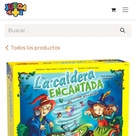
Ir al contenido
Todos los productos