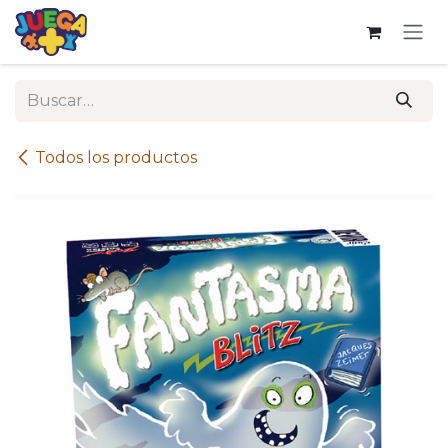
Ir al contenido
Todos los productos