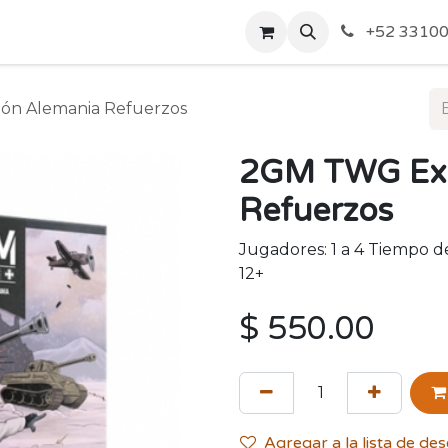
o de Privacidad
Acerca de Nosotros
Politicas de Envío y
+52 33100
ón Alemania Refuerzos
2GM TWG Exp
Refuerzos
Jugadores: 1 a 4 Tiempo 
12+
$
550.00
Agregar a la lista de de