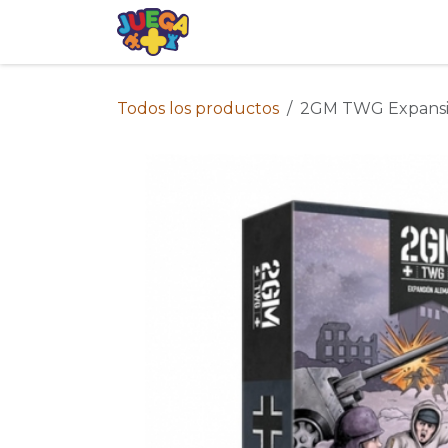
Ir al contenido
Tienda
Eventos
Blog
Avis
Todos los productos
2GM TWG Expansi