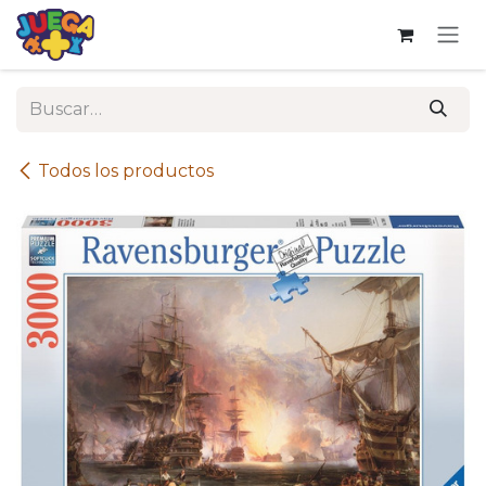
Ir al contenido
Todos los productos