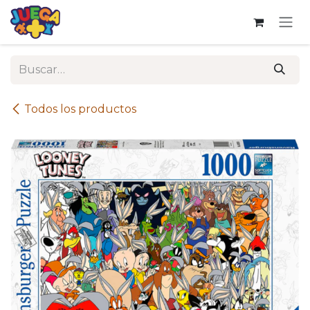
Ir al contenido
Todos los productos