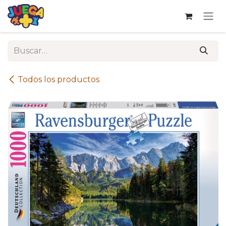
Ir al contenido
Todos los productos