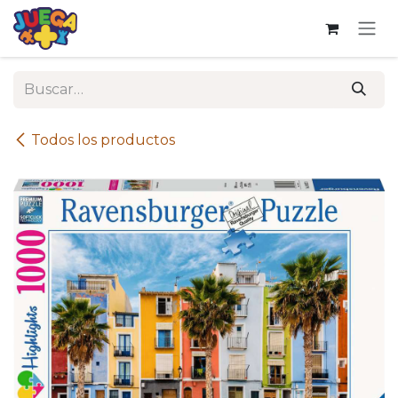
Ir al contenido
Todos los productos