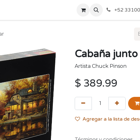
o de Privacidad
Acerca de Nosotros
Politicas de Envío y
+52 33100
ar
Cabaña junto 
Artista Chuck Pinson
$
389.99
Agregar a la lista de de
Términos y condiciones