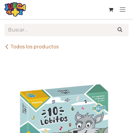
Ir al contenido
Todos los productos