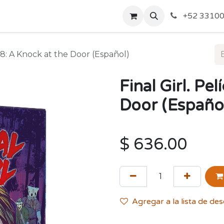
o de Privacidad
Acerca de Nosotros
Politicas de Envío y
+52 33100
a 8: A Knock at the Door (Español)
Final Girl. Pe
Door (Españo
$
636.00
Agregar a la lista de de