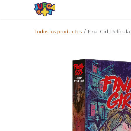
Ir al contenido
Tienda
Eventos
Blog
Avis
Todos los productos
Final Girl. Películ