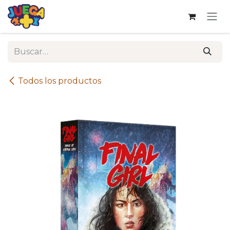
Ir al contenido
Todos los productos