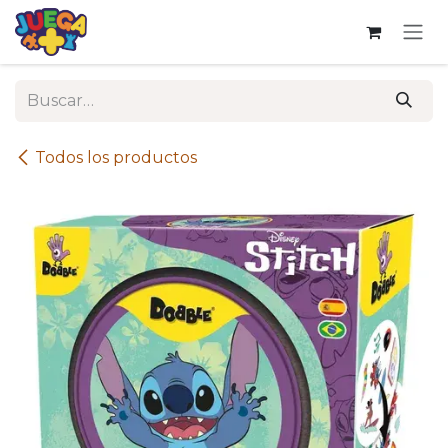
Ir al contenido
Todos los productos