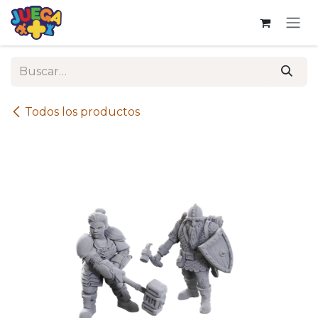
Ir al contenido
Todos los productos