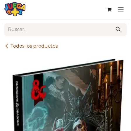
Ir al contenido
Todos los productos