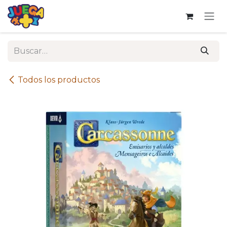
Ir al contenido
Todos los productos