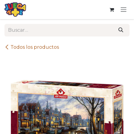
Ir al contenido
Todos los productos