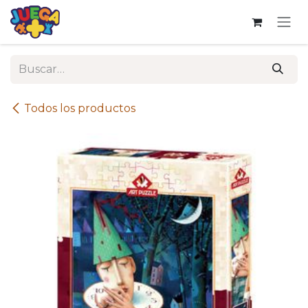
Ir al contenido
Todos los productos