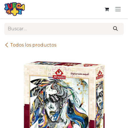
Ir al contenido
Todos los productos