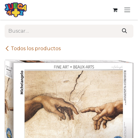
Ir al contenido
Todos los productos