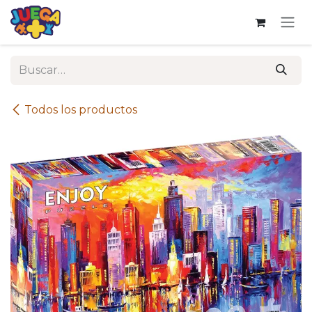
Ir al contenido
Todos los productos